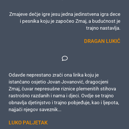
Zmajeve dečje igre jesu jedna jedinstvena igra dece
i pesnika koju je započeo Zmaj, a budućnost je
trajno nastavlja.
DRAGAN LUKIĆ
Odavde neprestano zrači ona lirika koju je
istančano osjetio Jovan Jovanović, dragocjeni
Zmaj, čuvar nepresušne riznice plemenitih stihova
rastrošno razdanih i nama i djeci. Ovdje se trajno
obnavlja djetinjstvo i trajno pobjeđuje, kao i ljepota,
najjači njegov saveznik...
LUKO PALJETAK