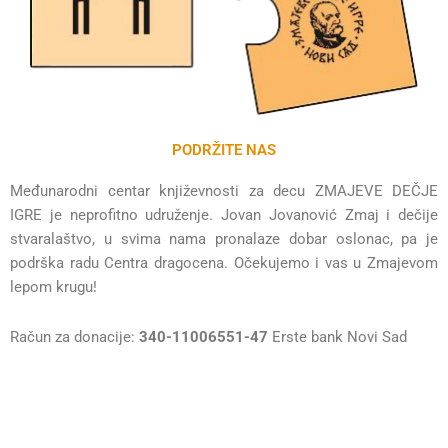
PODRŽITE NAS
Međunarodni centar književnosti za decu ZMAJEVE DEČJE
IGRE je neprofitno udruženje. Jovan Jovanović Zmaj i dečije
stvaralaštvo, u svima nama pronalaze dobar oslonac, pa je
podrška radu Centra dragocena. Očekujemo i vas u Zmajevom
lepom krugu!
Račun za donacije:
340-11006551-47
Erste bank Novi Sad