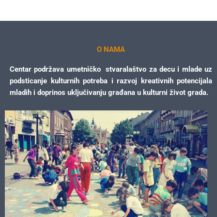
O NAMA
Centar podržava umetničko stvaralaštvo za decu i mlade uz
podsticanje kulturnih potreba i razvoj kreativnih potencijala
mladih i doprinos uključivanju građana u kulturni život grada.