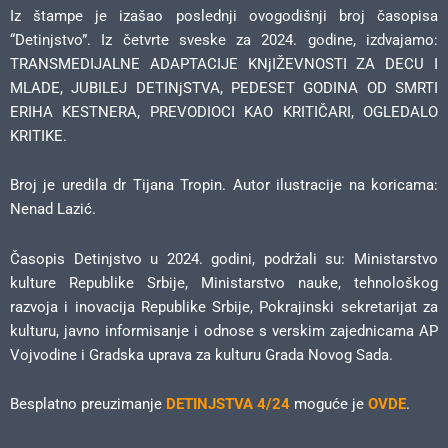
Iz štampe je izašao poslednji ovogodišnji broj časopisa
“Detinjstvo”. Iz četvrte sveske za 2024. godine, izdvajamo:
TRANSMEDIJALNE ADAPTACIJE KNjIŽEVNOSTI ZA DECU I
MLADE, JUBILEJ DETINjSTVA, PEDESET GODINA OD SMRTI
ERIHA KESTNERA, PREVODIOCI KAO KRITIČARI, OGLEDALO
KRITIKE.
Broj je uredila dr Tijana Tropin. Autor ilustracije na koricama:
Nenad Lazić.
Časopis Detinjstvo u 2024. godini, podržali su: Ministarstvo
kulture Republike Srbije, Ministarstvo nauke, tehnološkog
razvoja i inovacija Republike Srbije, Pokrajinski sekretarijat za
kulturu, javno informisanje i odnose s verskim zajednicama AP
Vojvodine i Gradska uprava za kulturu Grada Novog Sada.
Besplatno preuzimanje
DETINJSTVA 4/24
moguće je
OVDE
.