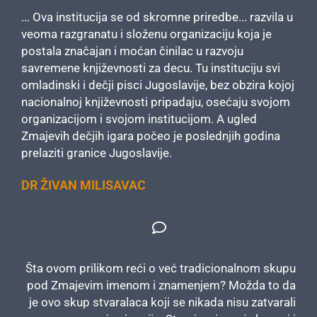
... Ova institucija se od skromne priredbe... razvila u
veoma razgranatu i složenu organizaciju koja je
postala značajan i moćan činilac u razvoju
savremene književnosti za decu. Tu instituciju svi
omladinski i dečji pisci Jugoslavije, bez obzira kojoj
nacionalnoj književnosti pripadaju, osećaju svojom
organizacijom i svojom institucijom. A ugled
Zmajevih dečjih igara počeo je poslednjih godina
prelaziti granice Jugoslavije.
DR ŽIVAN MILISAVAC
Šta ovom prilikom reći o već tradicionalnom skupu
pod Zmajevim imenom i znamenjem? Možda to da
je ovo skup stvaralaca koji se nikada nisu zatvarali