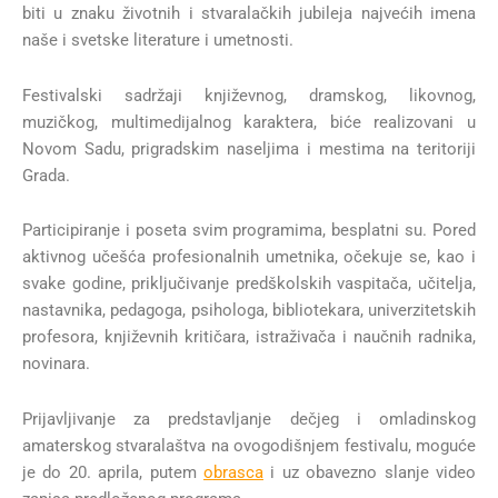
biti u znaku životnih i stvaralačkih jubileja najvećih imena
naše i svetske literature i umetnosti.
Festivalski sadržaji književnog, dramskog, likovnog,
muzičkog, multimedijalnog karaktera, biće realizovani u
Novom Sadu, prigradskim naseljima i mestima na teritoriji
Grada.
Participiranje i poseta svim programima, besplatni su. Pored
aktivnog učešća profesionalnih umetnika, očekuje se, kao i
svake godine, priključivanje predškolskih vaspitača, učitelja,
nastavnika, pedagoga, psihologa, bibliotekara, univerzitetskih
profesora, književnih kritičara, istraživača i naučnih radnika,
novinara.
Prijavljivanje za predstavljanje dečjeg i omladinskog
amaterskog stvaralaštva na ovogodišnjem festivalu, moguće
je do 20. aprila, putem
obrasca
i uz obavezno slanje video