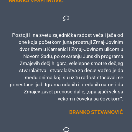
BRANKA VESELINOVIĆ
Postoji li na svetu zajednička radost veća i jača od
one koja početkom juna prostruji Zmaj-Jovinim
dvorištem u Kamenici i Zmaj-Jovinom ulicom u
Novom Sadu, po otvaranju Junskih programa
Zmajevih dečjih igara, velelepne smotre dečjeg
stvaralaštva i stvaralaštva za decu! Važno je da
među onima koji su uz tu radost stasavali ne
ponestane ljudi Igrama odanih i predanih nameri da
Zmajev zavet prenose dalje, „spajajući vek sa
vekom i čoveka sa čovekom“.
BRANKO STEVANOVIĆ