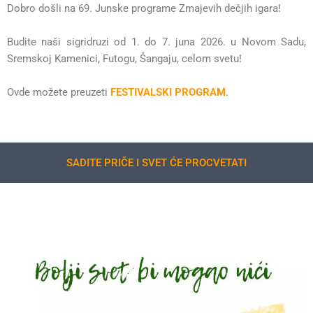
Dobro došli na 69. Junske programe Zmajevih dečjih igara!
Budite naši sigridruzi od 1. do 7. juna 2026. u Novom Sadu,
Sremskoj Kamenici, Futogu, Šangaju, celom svetu!
Ovde možete preuzeti
FESTIVALSKI PROGRAM
.
SADITE PRIČE I SVET ĆE PROCVETATI