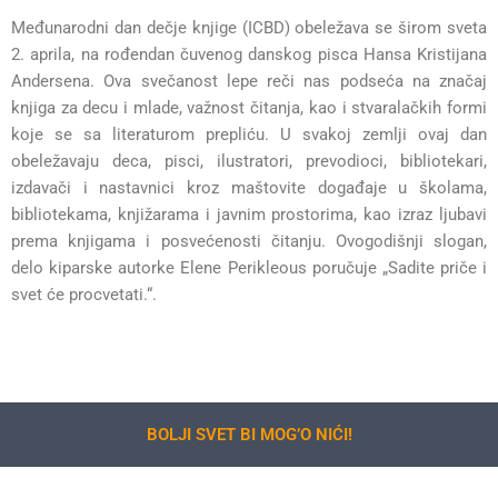
Međunarodni dan dečje knjige (ICBD) obeležava se širom sveta
2. aprila, na rođendan čuvenog danskog pisca Hansa Kristijana
Andersena. Ova svečanost lepe reči nas podseća na značaj
knjiga za decu i mlade, važnost čitanja, kao i stvaralačkih formi
koje se sa literaturom prepliću. U svakoj zemlji ovaj dan
obeležavaju deca, pisci, ilustratori, prevodioci, bibliotekari,
izdavači i nastavnici kroz maštovite događaje u školama,
bibliotekama, knjižarama i javnim prostorima, kao izraz ljubavi
prema knjigama i posvećenosti čitanju. Ovogodišnji slogan,
delo kiparske autorke Elene Perikleous poručuje „Sadite priče i
svet će procvetati.“.
BOLJI SVET BI MOG’O NIĆI!