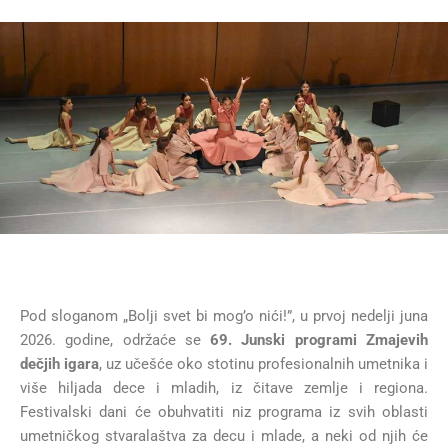
Pod sloganom „Bolji svet bi mog’o nići!”, u prvoj nedelji juna
2026. godine, održaće se
69. Junski programi Zmajevih
dečjih igara
, uz učešće oko stotinu profesionalnih umetnika i
više hiljada dece i mladih, iz čitave zemlje i regiona.
Festivalski dani će obuhvatiti niz programa iz svih oblasti
umetničkog stvaralaštva za decu i mlade, a neki od njih će