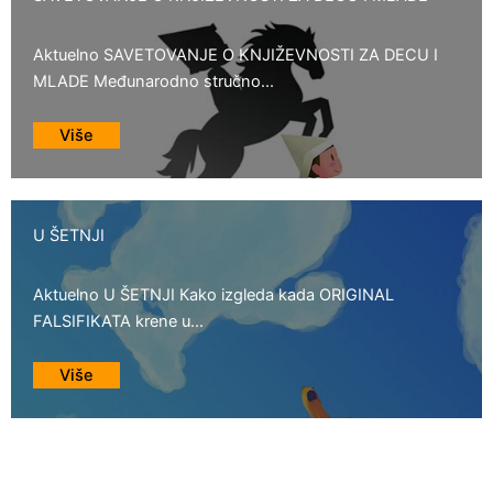
Aktuelno SAVETOVANJE O KNJIŽEVNOSTI ZA DECU I
MLADE Međunarodno stručno...
Više
U ŠETNJI
Aktuelno U ŠETNJI Кako izgleda kada ORIGINAL
FALSIFIKATA krene u...
Više