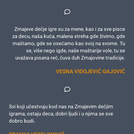
Zmajeve dečje igre su za mene, kao i za sve pisce
za decu, naša kuća, malena streha gde živimo, gde
maštamo, gde se osećamo kao svoj na svome. Tu
se, više nego igde, naše maštarije vole, tu se
uvažava pisana reč, čuva duh Zmajovine tradicije.
VESNA VIDOJEVIĆ GAJOVIĆ
Svi koji učestvuju kod nas na Zmajevim dečjim
igrama, ostaju deca, dobri ljudi i u njima se sve
dobro budi.