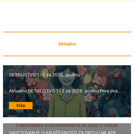
Aktuelno
DETINJSTVO 1 i 2 za 2026. godinu
Aktuelno DETINJSTVO 1 i 2 za 2026. godinu Prva dva...
Više
SAVETOVANJE O KNJIŽEVNOSTI ZA DECU I MLADE