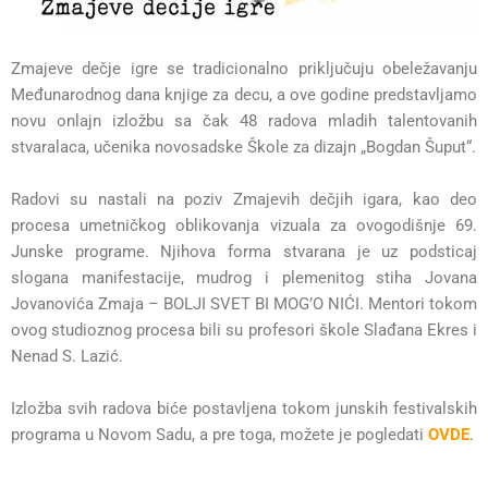
Zmajeve dečje igre se tradicionalno priključuju obeležavanju
Međunarodnog dana knjige za decu, a ove godine predstavljamo
novu onlajn izložbu sa čak 48 radova mladih talentovanih
stvaralaca, učenika novosadske Škole za dizajn „Bogdan Šuput“.
Radovi su nastali na poziv Zmajevih dečjih igara, kao deo
procesa umetničkog oblikovanja vizuala za ovogodišnje 69.
Junske programe. Njihova forma stvarana je uz podsticaj
slogana manifestacije, mudrog i plemenitog stiha Jovana
Jovanovića Zmaja – BOLJI SVET BI MOG’O NIĆI. Mentori tokom
ovog studioznog procesa bili su profesori škole Slađana Ekres i
Nenad S. Lazić.
Izložba svih radova biće postavljena tokom junskih festivalskih
programa u Novom Sadu, a pre toga, možete je pogledati
OVDE
.