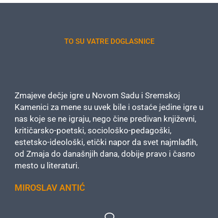
TO SU VATRE DOGLASNICE
Zmajeve dečje igre u Novom Sadu i Sremskoj
Kamenici za mene su uvek bile i ostaće jedine igre u
nas koje se ne igraju, nego čine predivan književni,
kritičarsko-poetski, sociološko-pedagoški,
estetsko-ideološki, etički napor da svet najmlađih,
od Zmaja do današnjih dana, dobije pravo i časno
mesto u literaturi.
MIROSLAV ANTIĆ