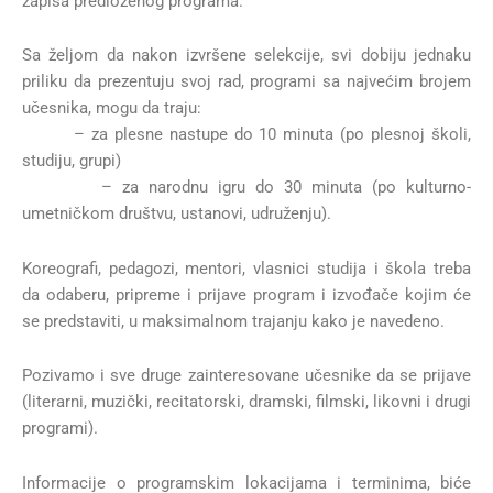
zapisa predloženog programa.
Sa željom da nakon izvršene selekcije, svi dobiju jednaku
priliku da prezentuju svoj rad, programi sa najvećim brojem
učesnika, mogu da traju:
– za plesne nastupe do 10 minuta (po plesnoj školi,
studiju, grupi)
– za narodnu igru do 30 minuta (po kulturno-
umetničkom društvu, ustanovi, udruženju).
Koreografi, pedagozi, mentori, vlasnici studija i škola treba
da odaberu, pripreme i prijave program i izvođače kojim će
se predstaviti, u maksimalnom trajanju kako je navedeno.
Pozivamo i sve druge zainteresovane učesnike da se prijave
(literarni, muzički, recitatorski, dramski, filmski, likovni i drugi
programi).
Informacije o programskim lokacijama i terminima, biće