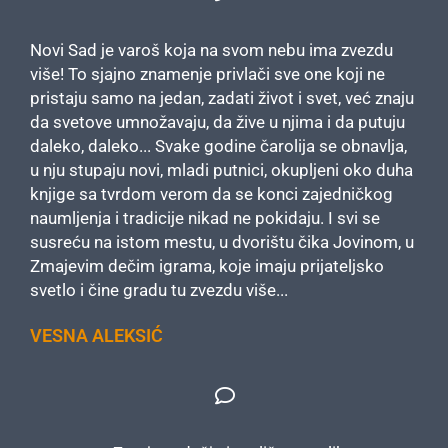
Novi Sad je varoš koja na svom nebu ima zvezdu
više! To sjajno znamenje privlači sve one koji ne
pristaju samo na jedan, zadati život i svet, već znaju
da svetove umnožavaju, da žive u njima i da putuju
daleko, daleko... Svake godine čarolija se obnavlja,
u nju stupaju novi, mladi putnici, okupljeni oko duha
knjige sa tvrdom verom da se konci zajedničkog
naumljenja i tradicije nikad ne pokidaju. I svi se
susreću na istom mestu, u dvorištu čika Jovinom, u
Zmajevim dečim igrama, koje imaju prijateljsko
svetlo i čine gradu tu zvezdu više...
VESNA ALEKSIĆ