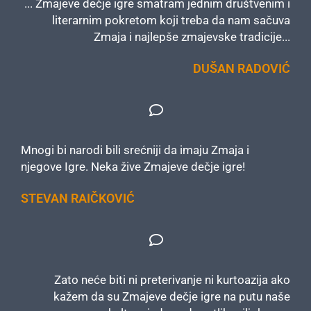
... Zmajeve dečje igre smatram jednim društvenim i
literarnim pokretom koji treba da nam sačuva
Zmaja i najlepše zmajevske tradicije...
DUŠAN RADOVIĆ
Mnogi bi narodi bili srećniji da imaju Zmaja i
njegove Igre. Neka žive Zmajeve dečje igre!
STEVAN RAIČKOVIĆ
Zato neće biti ni preterivanje ni kurtoazija ako
kažem da su Zmajeve dečje igre na putu naše