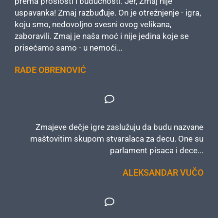
prema prošlosti i budućnosti. Jer, Zmaj nije
uspavanka! Zmaj razbuđuje. On je otrežnjenje - igra,
koju smo, nedovoljno svesni ovog velikana,
zaboravili. Zmaj je naša moć i nije jedina koje se
prisećamo samo - u nemoći…
RADE OBRENOVIĆ
Zmajeve dečje igre zaslužuju da budu nazvane
maštovitim skupom stvaralaca za decu. One su
parlament pisaca i dece...
ALEKSANDAR VUČO