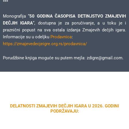
***
Monografija “
50 GODINA ČASOPISA DETINJSTVO ZMAJEVIH
DEČJIH IGARA
“, dostupna je za poručivanje, a u toku je i
praznični popust na sva ostala izdanja Zmajevih dečjih igara.
Informacije su u odeljku
Prodavnica
:
https://zmajevedecjeigre.org.rs/prodavnica/
Porudžbine knjiga moguće su putem mejla: zdigre@gmail.com.
DELATNOSTI ZMAJEVIH DEČJIH IGARA U 2026. GODINI
PODRŽAVAJU: