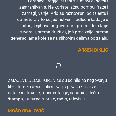
u granice i regije. Strani su im svi ekscesi i
zastranjivanja. Ne koriste lažnu pompu, fraze i
zamagljivanje. Vrlo su raznovrsni po talentu i
dometu, a vrlo su jedinstveni i odlučni kada je u
pitanju njihova odgovornost prema delu koje
stvaraju, prema društvu, još preciznije: prema
generacijama koje se na njihovim delima odgajaju.
ARSEN DIKLIĆ
ZMAJEVE DEČJE IGRE više su učinile na negovanju
literature za decu i afirmisanju pisaca - no sve
ostale institucije, manifestacije, časopisi, dečja
štampa, kulturne rubrike, radio, televizija...
MOŠO ODALOVIĆ