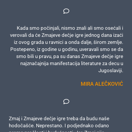
Kada smo počinjali, nismo znali ali smo osećali i
verovali da će Zmajeve dečje igre jednog dana izaći
iz ovog grada u ravnici a onda dalje, širom zemlje.
Postepeno, iz godine u godinu, uveravali smo se da
smo bili u pravu, pa su danas Zmajeve dečje igre
najznačajnija manifestacija literature za decu u
Jugoslaviji.
MIRA ALEČKOVIĆ
Zmaj i Zmajeve dečje igre treba da budu naše
hodočašće. Neprestano. I podjednako odano