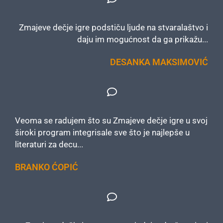
Zmajeve dečje igre podstiču ljude na stvaralaštvo i
daju im mogućnost da ga prikažu...
DESANKA MAKSIMOVIĆ
Veoma se radujem što su Zmajeve dečje igre u svoj
široki program integrisale sve što je najlepše u
literaturi za decu...
BRANKO ĆOPIĆ