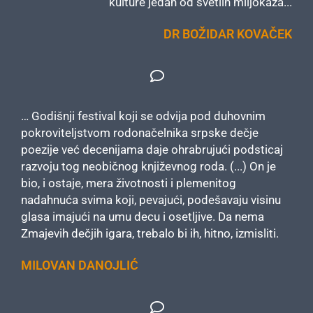
kulture jedan od svetlih miljokaza...
DR BOŽIDAR KOVAČEK
… Godišnji festival koji se odvija pod duhovnim
pokroviteljstvom rodonačelnika srpske dečje
poezije već decenijama daje ohrabrujući podsticaj
razvoju tog neobičnog književnog roda. (...) On je
bio, i ostaje, mera životnosti i plemenitog
nadahnuća svima koji, pevajući, podešavaju visinu
glasa imajući na umu decu i osetljive. Da nema
Zmajevih dečjih igara, trebalo bi ih, hitno, izmisliti.
MILOVAN DANOJLIĆ